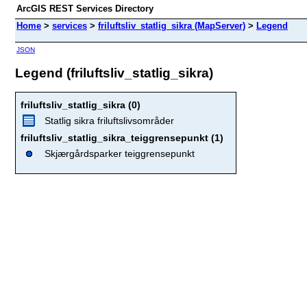
ArcGIS REST Services Directory
Home
>
services
>
friluftsliv_statlig_sikra (MapServer)
>
Legend
JSON
Legend (friluftsliv_statlig_sikra)
friluftsliv_statlig_sikra (0)
Statlig sikra friluftslivsområder
friluftsliv_statlig_sikra_teiggrensepunkt (1)
Skjærgårdsparker teiggrensepunkt